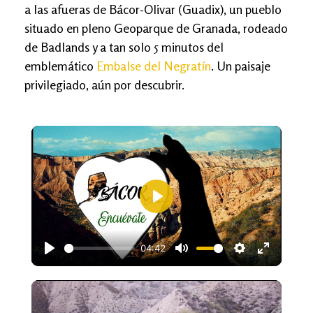
a las afueras de Bácor-Olivar (Guadix), un pueblo
situado en pleno Geoparque de Granada, rodeado
de Badlands y a tan solo 5 minutos del
emblemático
Embalse del Negratín
. Un paisaje
privilegiado, aún por descubrir.
Play
04:42
Play
Mute
Settings
Enter ful